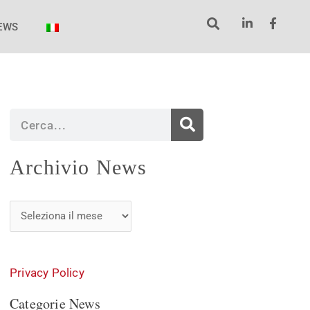
EWS
Cerca
Archivio
Archivio News
News
Privacy Policy
Categorie News
Categorie