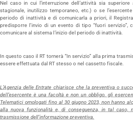
Nel caso in cui l’interruzione dell’attività sia superior
stagionale, inutilizzo temporaneo, etc.) o se l’esercen
periodo di inattività e di comunicarla a priori, il Regist
predisporre l’invio di un evento di tipo “fuori servizio”,
comunicare al sistema l’inizio del periodo di inattività.
In questo caso il RT tornerà “In servizio” alla prima trasm
essere effettuata dal RT stesso o nel cassetto fiscale.
L’Agenzia delle Entrate chiarisce che la preventiva o succ
dell’esercente è una facoltà e non un obbligo. gli esercen
Telematici omologati fino al 30 giugno 2023, non hanno alc
alla nuova funzionalità e, di conseguenza, in tal caso,
trasmissione dell’informazione preventiva.