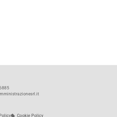
6885
mministrazionesrl.it
Policy
Cookie Policy