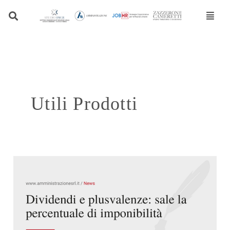
Vai
A
al
r
contenuto
c
h
i
v
i
Utili Prodotti
o
N
e
w
s
Dividendi
e
plusvalenze:
sale
la
percentuale