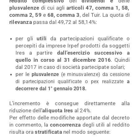
reddito complessivo
dei
dividendi e
delle
plusvalenze
di cui agli
articoli 47, comma 1, 58,
comma 2, 59
e
68, comma 3
, del Tuir. La quota di
rilevanza
passa dal 49,72 al 58,14%:
per gli
utili
da partecipazioni qualificate o
percepiti da imprese Irpef prodotti da soggetti
Ires a partire
dall’esercizio successivo a
quello in corso al 31 dicembre 2016
. Quindi
dal 2017 in caso di società partecipate solari;
per le
plusvalenze
(e minusvalenze) da cessione
di partecipazioni qualificate o pex realizzate
a
decorrere dal 1° gennaio 2018.
L’incremento è consegue direttamente alla
riduzione dell’
aliquota Ires
al 24%.
Per effetto delle modifiche apportate dal decreto
in commento, la
concorrenza
degli utili al reddito
risulta ora
stratificata
nel modo seguente: