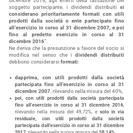
dicembre 2016, agli effetti della tassazione del
soggetto partecipante, i dividendi distribuiti
si
considerano prioritariamente formati con utili
prodotti dalla società o ente partecipato fino
all’esercizio in corso al 31 dicembre 2007, e poi
fino al predetto esercizio in corso al 31
dicembre 2016
”.
Ne deriva che la presunzione a favore del socio si
modifica nel senso che i
dividendi
distribuiti
debbono considerarsi
formati
:
dapprima, con utili prodotti dalla società
partecipata fino all’esercizio in corso al 31
dicembre 2007
, rilevando nella misura del 40%,
poi, con utili prodotti dalla società partecipata
fino all’esercizio in corso al 31 dicembre 2016
,
rilevando nella misura del 49,72%, e
solo in via
residuale, con utili prodotti dalla società
partecipata dall’esercizio in corso al 31 dicembre
2017
, rilevando nella nuova misura del
58,14%
.