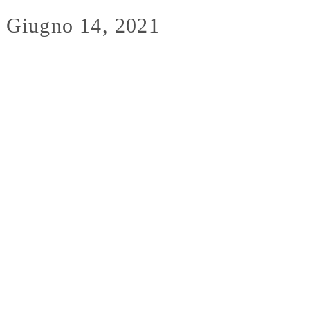
 Giugno 14, 2021
WS
iornato con le
me news