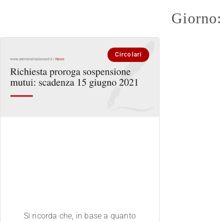
Giorno:
Circolari
NE
Rimani sempre agg
nostre ulti
Si ricorda che, in base a quanto