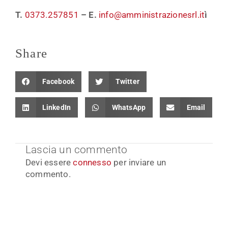
T.
0373.257851
–
E.
info@amministrazionesrl.it
ì
Share
Facebook
Twitter
LinkedIn
WhatsApp
Email
Lascia un commento
Devi essere
connesso
per inviare un
commento.