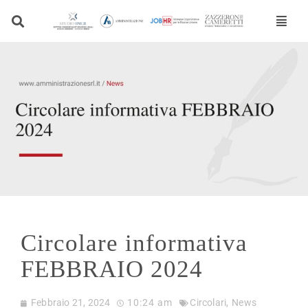
Vai
al
contenuto
Circolare informativa
FEBBRAIO 2024
Febbraio 21, 2024
10:24 am
Circolari
,
News