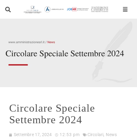
Vai
al
contenuto
Circolare Speciale
Settembre 2024
Settembre 17, 2024
12:53 pm
Circolari
,
News