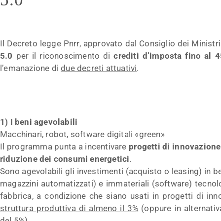
Il Decreto legge Pnrr, approvato dal Consiglio dei Ministri
5.0
per il riconoscimento di
crediti d’imposta fino al 
l’emanazione di
due decreti attuativi
.
1) I beni agevolabili
Macchinari, robot, software digitali «green»
Il programma punta a incentivare
progetti di innovazion
riduzione dei consumi energetici
.
Sono agevolabili gli investimenti (acquisto o leasing) in b
magazzini automatizzati) e immateriali (software) tecnol
fabbrica, a condizione che siano usati in progetti di in
struttura produttiva di almeno il 3%
(oppure in alternativ
del 5%).