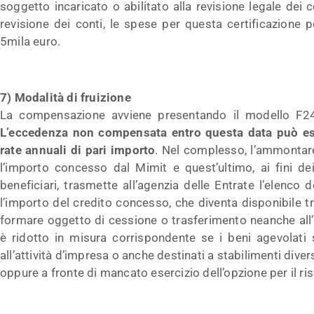
soggetto incaricato o abilitato alla revisione legale dei 
revisione dei conti, le spese per questa certificazione 
5mila euro.
7) Modalità di fruizione
La compensazione avviene presentando il modello F
L’eccedenza non compensata entro questa data può ess
rate annuali di pari importo
. Nel complesso, l’ammontar
l’importo concesso dal Mimit e quest’ultimo, ai fini de
beneficiari, trasmette all’agenzia delle Entrate l’elenco
l’importo del credito concesso, che diventa disponibile tr
formare oggetto di cessione o trasferimento neanche all’in
è ridotto in misura corrispondente se i beni agevolati s
all’attività d’impresa o anche destinati a stabilimenti diver
oppure a fronte di mancato esercizio dell’opzione per il ris