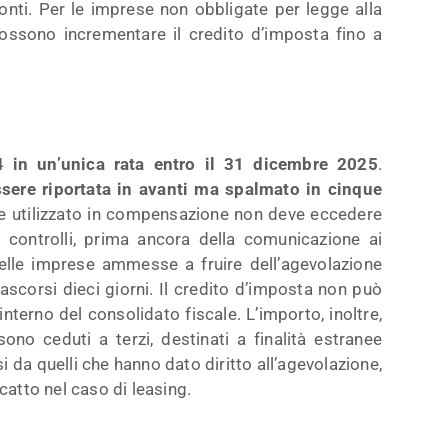
conti. Per le imprese non obbligate per legge alla
possono incrementare il credito d’imposta fino a
24
in un’unica rata entro il 31 dicembre 2025
.
ere riportata in avanti ma spalmato in cinque
e utilizzato in compensazione non deve eccedere
i controlli, prima ancora della comunicazione ai
 delle imprese ammesse a fruire dell’agevolazione
ascorsi dieci giorni. Il credito d’imposta non può
terno del consolidato fiscale. L’importo, inoltre,
ono ceduti a terzi, destinati a finalità estranee
si da quelli che hanno dato diritto all’agevolazione,
catto nel caso di leasing.