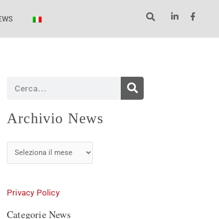
EWS
Cerca
Archivio
Archivio News
News
Privacy Policy
Categorie News
Categorie