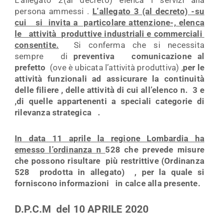
persona ammessi .
L’allegato 3 (al decreto) -su
cui si invita a particolare attenzione-, elenca
le attività produttive industriali e commerciali
consentite.
Si conferma che si necessita
sempre di
preventiva comunicazione al
prefetto
(ove è ubicata l’attività produttiva) ,
per le
attività funzionali ad assicurare la continuità
delle filiere , delle attività di cui all’elenco n. 3 e
,di quelle appartenenti a speciali categorie di
rilevanza strategica .
In data 11 aprile
la regione Lombardia ha
emesso l’ordinanza n
528 che prevede misure
che possono risultare più restrittive (Ordinanza
528 prodotta in allegato) , per la quale si
forniscono informazioni in calce alla presente.
D.P.C.M del 10 APRILE 2020