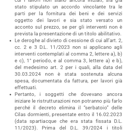
cui i lavori non siano ancora iniziati, sia già
stato stipulato un accordo vincolante tra le
parti per la fornitura dei beni e dei servizi
oggetto dei lavori e sia stato versato un
acconto sul prezzo, se per gli interventi non è
prevista la presentazione di un titolo abilitativo.
Le deroghe al divieto di cessione di cui all’art. 2,
cc. 2 e 3 D.L. 11/2023 non si applicano agli
interventi contemplati al comma 2, lettere a), b)
e c), 1° periodo, e al comma 3, lettere a) e b),
del medesimo art. 2 per i quali, alla data del
30.03.2024 non è stata sostenuta alcuna
spesa, documentata da fattura, per lavori già
effettuati.
Pertanto, i soggetti che dovevano ancora
iniziare le ristrutturazioni non potranno più farlo
perché il decreto elimina il “serbatoio” delle
Cilas dormienti, presentate entro il 16.02.2023
(data spartiacque che era stata fissata D.L.
11/2023). Prima del D.L. 39/2024 i titoli