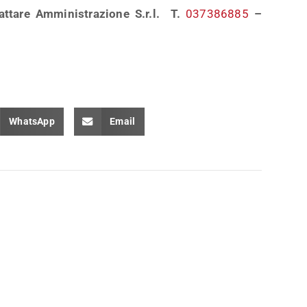
attare Amministrazione S.r.l. T.
037386885
–
WhatsApp
Email