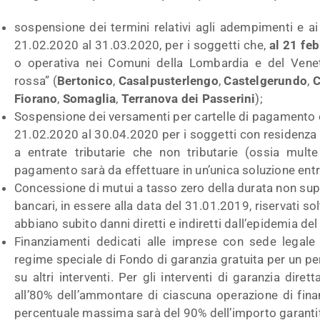
sospensione dei termini relativi agli adempimenti e ai
21.02.2020 al 31.03.2020, per i soggetti che,
al 21 fe
o operativa nei Comuni della Lombardia e del Venet
rossa” (
Bertonico
,
Casalpusterlengo
,
Castelgerundo
,
C
Fiorano
,
Somaglia
,
Terranova dei Passerini
);
Sospensione dei versamenti per cartelle di pagamento e
21.02.2020 al 30.04.2020 per i soggetti con residenza 
a entrate tributarie che non tributarie (ossia multe 
pagamento sarà da effettuare in un’unica soluzione entr
Concessione di mutui a tasso zero della durata non superi
bancari, in essere alla data del 31.01.2019, riservati so
abbiano subito danni diretti e indiretti dall’epidemia del
Finanziamenti dedicati alle imprese con sede legale 
regime speciale di Fondo di garanzia gratuita per un per
su altri interventi. Per gli interventi di garanzia dir
all’80% dell’ammontare di ciascuna operazione di finan
percentuale massima sarà del 90% dell’importo garantito