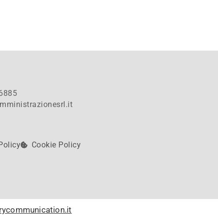
6885
mministrazionesrl.it
Policy
Cookie Policy
rycommunication.it