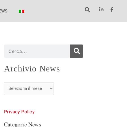
EWS
Cerca
Archivio
Archivio News
News
Privacy Policy
Categorie News
Categorie