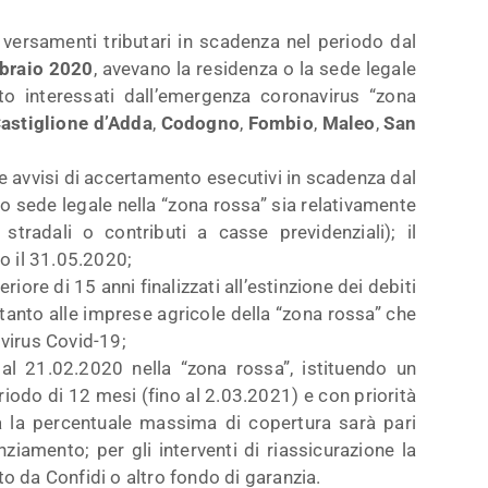
 versamenti tributari in scadenza nel periodo dal
bbraio 2020
, avevano la residenza o la sede legale
o interessati dall’emergenza coronavirus “zona
astiglione d’Adda
,
Codogno
,
Fombio
,
Maleo
,
San
 avvisi di accertamento esecutivi in scadenza dal
o sede legale nella “zona rossa” sia relativamente
stradali o contributi a casse previdenziali); il
o il 31.05.2020;
ore di 15 anni finalizzati all’estinzione dei debiti
ltanto alle imprese agricole della “zona rossa” che
 virus Covid-19;
al 21.02.2020 nella “zona rossa”, istituendo un
iodo di 12 mesi (fino al 2.03.2021) e con priorità
etta la percentuale massima di copertura sarà pari
ziamento; per gli interventi di riassicurazione la
 da Confidi o altro fondo di garanzia.