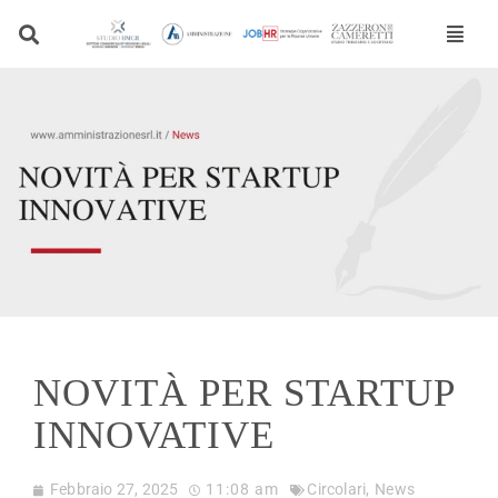
Vai
al
contenuto
NOVITÀ PER STARTUP
INNOVATIVE
Febbraio 27, 2025
11:08 am
Circolari
,
News