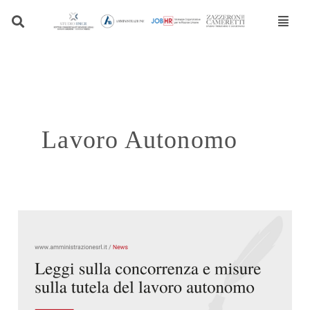
Vai
A
al
r
contenuto
c
h
i
v
i
Lavoro Autonomo
o
N
e
w
s
Leggi
sulla
concorrenza
e
misure
sulla