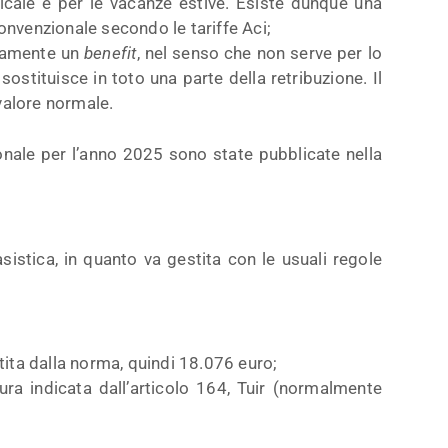
icale e per le vacanze estive. Esiste dunque una
onvenzionale secondo le tariffe Aci;
ivamente un
benefit
, nel senso che non serve per lo
sostituisce in toto una parte della retribuzione. Il
 valore normale.
nale per l’anno 2025 sono state pubblicate nella
istica, in quanto va gestita con le usuali regole
tita dalla norma, quindi 18.076 euro;
ura indicata dall’articolo 164, Tuir (normalmente