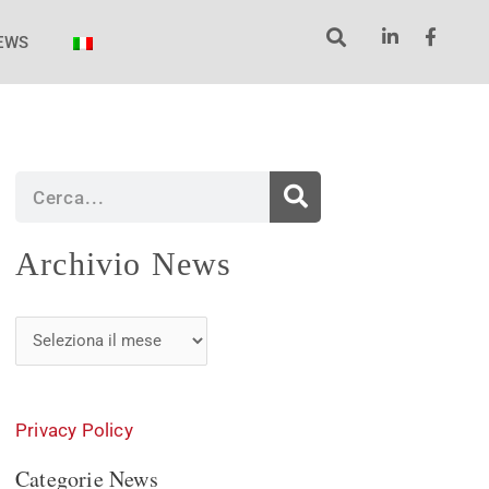
EWS
Cerca
Archivio
Archivio News
News
Privacy Policy
Categorie News
Categorie