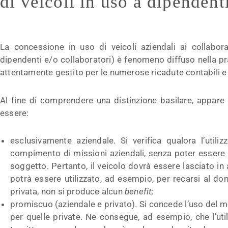
di veicoli in uso a dipendent
La concessione in uso di veicoli aziendali ai collabor
dipendenti e/o collaboratori) è fenomeno diffuso nella p
attentamente gestito per le numerose ricadute contabili e 
Al fine di comprendere una distinzione basilare, appare 
essere:
esclusivamente aziendale. Si verifica qualora l’utili
compimento di missioni aziendali, senza poter essere ut
soggetto. Pertanto, il veicolo dovrà essere lasciato in 
potrà essere utilizzato, ad esempio, per recarsi al domi
privata, non si produce alcun
benefit
;
promiscuo (aziendale e privato). Si concede l’uso del me
per quelle private. Ne consegue, ad esempio, che l’uti