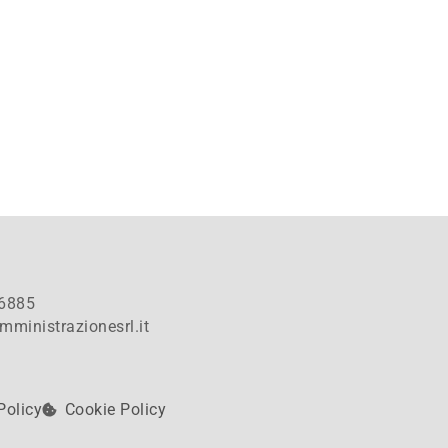
6885
mministrazionesrl.it
Policy
Cookie Policy