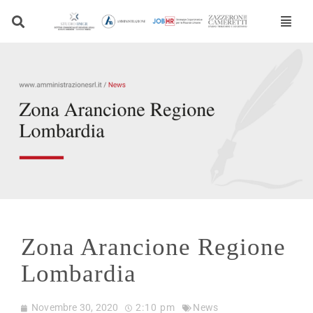
Vai
al
contenuto
Zona Arancione Regione
Lombardia
Novembre 30, 2020
2:10 pm
News