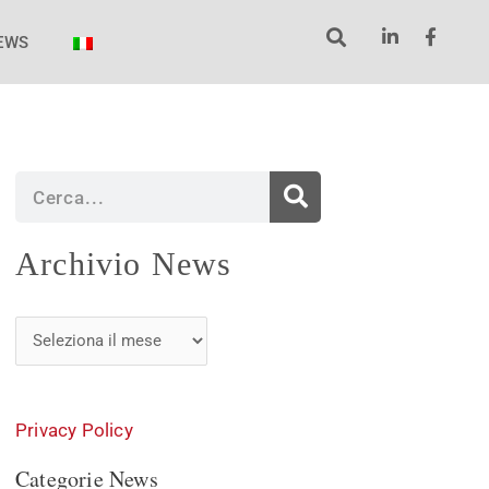
EWS
Cerca
Archivio
Archivio News
News
Privacy Policy
Categorie News
Categorie