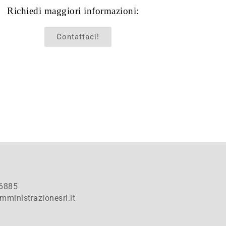
Richiedi maggiori informazioni:
Contattaci!
6885
mministrazionesrl.it