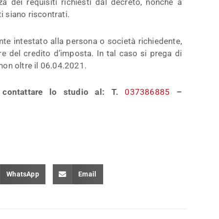
za dei requisiti richiesti dal decreto, nonché a
i siano riscontrati.
ente intestato alla persona o società richiedente,
e del credito d’imposta. In tal caso si prega di
non oltre il 06.04.2021.
 contattare lo studio al: T.
037386885
–
WhatsApp
Email