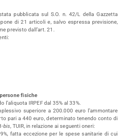
tata pubblicata sul S.O. n. 42/L della Gazzetta
one di 21 articoli e, salvo espressa previsione,
e previsto dall’art. 21.
enti:
 persone fisiche
ndo l’aliquota IRPEF dal 35% al 33%.
 complessivo superiore a 200.000 euro l’ammontare
orto pari a 440 euro, determinato tenendo conto di
3-
bis
, TUIR, in relazione ai seguenti oneri:
 19%, fatta eccezione per le spese sanitarie di cui