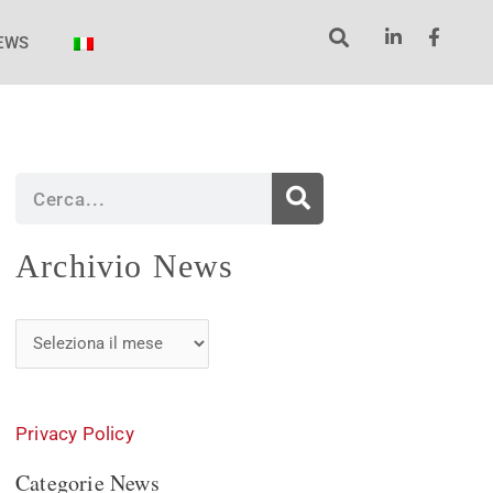
EWS
Cerca
Archivio
Archivio News
News
Privacy Policy
Categorie News
Categorie