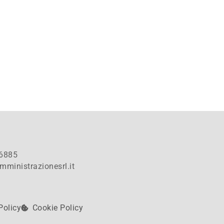
6885
mministrazionesrl.it
Policy
Cookie Policy