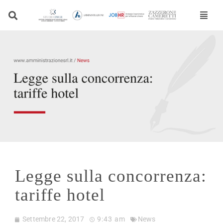
Vai
al
contenuto
Legge sulla concorrenza:
tariffe hotel
Settembre 22, 2017
9:43 am
News