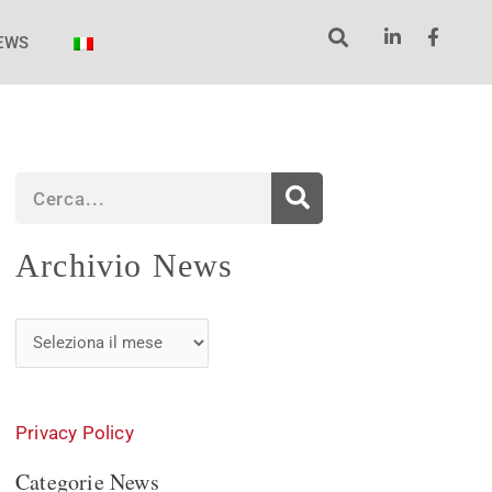
EWS
Cerca
Archivio
Archivio News
News
Privacy Policy
Categorie News
Categorie