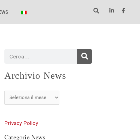
EWS
Cerca
Archivio
Archivio News
News
Privacy Policy
Categorie News
Categorie