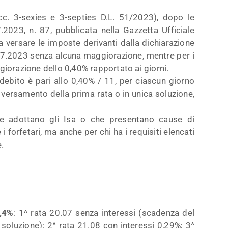
 cc. 3-sexies e 3-septies D.L. 51/2023), dopo le
2023, n. 87, pubblicata nella Gazzetta Ufficiale
 a versare le imposte derivanti dalla dichiarazione
0.07.2023 senza alcuna maggiorazione, mentre per i
giorazione dello 0,40% rapportato ai giorni.
ebito è pari allo 0,40% / 11, per ciascun giorno
l versamento della prima rata o in unica soluzione,
che adottano gli Isa o che presentano cause di
i forfetari, ma anche per chi ha i requisiti elencati
.
0,4%
: 1^ rata 20.07 senza interessi (scadenza del
soluzione); 2^ rata 21.08 con interessi 0,29%; 3^